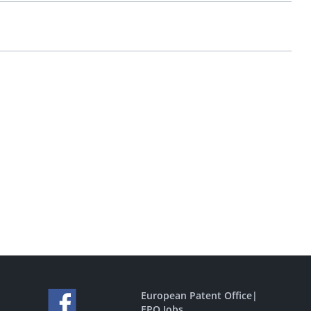
European Patent Office
|
EPO Jobs