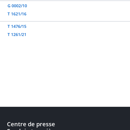
G 0002/10
T 1621/16
T 1476/15
T 1261/21
Centre de presse