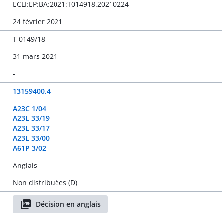
ECLI:EP:BA:2021:T014918.20210224
24 février 2021
T 0149/18
31 mars 2021
-
13159400.4
A23C 1/04
A23L 33/19
A23L 33/17
A23L 33/00
A61P 3/02
Anglais
Non distribuées (D)
Décision en anglais