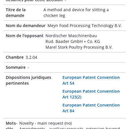
Titre de la
A method and device for slitting a
demande
chicken leg
Nom du demandeur
Meyn Food Processing Technology B.V.
Nom de l'opposant
Nordischer Maschinenbau
Rud. Baader GmbH + Co. KG
Marel Stork Poultry Processing B.V.
Chambre
3.2.04
Sommaire
-
Dispositions juridiques
European Patent Convention
pertinentes
Art 54
European Patent Convention
Art 123(2)
European Patent Convention
Art 84
Mots-
Novelty - main request (no)
clés
Amendments - auxiliary reqeusts, extension beyond