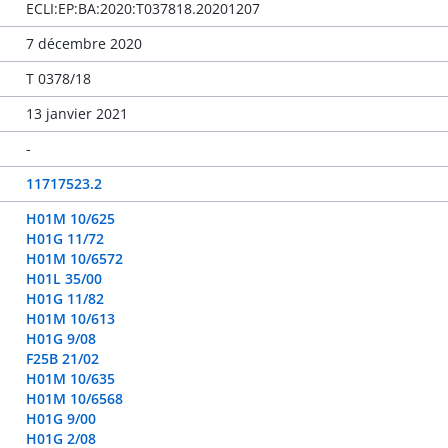
ECLI:EP:BA:2020:T037818.20201207
7 décembre 2020
T 0378/18
13 janvier 2021
-
11717523.2
H01M 10/625
H01G 11/72
H01M 10/6572
H01L 35/00
H01G 11/82
H01M 10/613
H01G 9/08
F25B 21/02
H01M 10/635
H01M 10/6568
H01G 9/00
H01G 2/08