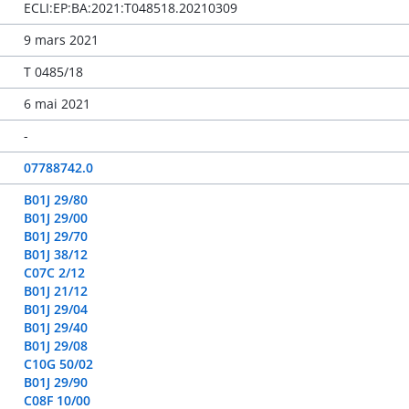
ECLI:EP:BA:2021:T048518.20210309
9 mars 2021
T 0485/18
6 mai 2021
-
07788742.0
B01J 29/80
B01J 29/00
B01J 29/70
B01J 38/12
C07C 2/12
B01J 21/12
B01J 29/04
B01J 29/40
B01J 29/08
C10G 50/02
B01J 29/90
C08F 10/00