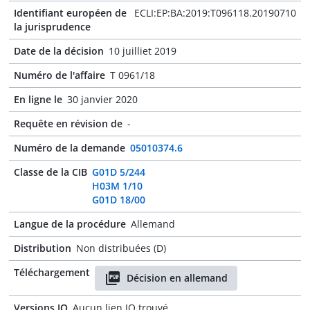
Identifiant européen de
ECLI:EP:BA:2019:T096118.20190710
la jurisprudence
Date de la décision
10 juilliet 2019
Numéro de l'affaire
T 0961/18
En ligne le
30 janvier 2020
Requête en révision de
-
Numéro de la demande
05010374.6
Classe de la CIB
G01D 5/244
H03M 1/10
G01D 18/00
Langue de la procédure
Allemand
Distribution
Non distribuées (D)
Téléchargement
Décision en allemand
Versions JO
Aucun lien JO trouvé