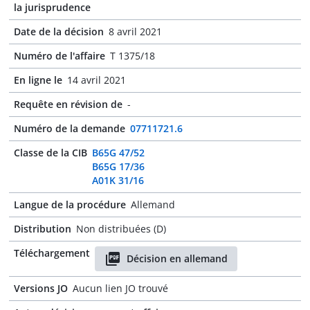
la jurisprudence
Date de la décision
8 avril 2021
Numéro de l'affaire
T 1375/18
En ligne le
14 avril 2021
Requête en révision de
-
Numéro de la demande
07711721.6
Classe de la CIB
B65G 47/52
B65G 17/36
A01K 31/16
Langue de la procédure
Allemand
Distribution
Non distribuées (D)
Téléchargement
Décision en allemand
Versions JO
Aucun lien JO trouvé