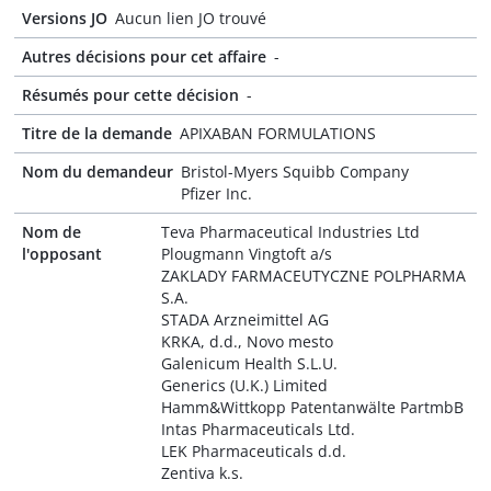
Versions JO
Aucun lien JO trouvé
Autres décisions pour cet affaire
-
Résumés pour cette décision
-
Titre de la demande
APIXABAN FORMULATIONS
Nom du demandeur
Bristol-Myers Squibb Company
Pfizer Inc.
Nom de
Teva Pharmaceutical Industries Ltd
l'opposant
Plougmann Vingtoft a/s
ZAKLADY FARMACEUTYCZNE POLPHARMA
S.A.
STADA Arzneimittel AG
KRKA, d.d., Novo mesto
Galenicum Health S.L.U.
Generics (U.K.) Limited
Hamm&Wittkopp Patentanwälte PartmbB
Intas Pharmaceuticals Ltd.
LEK Pharmaceuticals d.d.
Zentiva k.s.