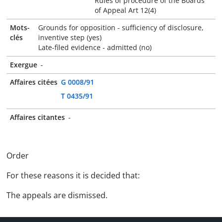
Rules of procedure of the Boards
of Appeal Art 12(4)
Mots-
Grounds for opposition - sufficiency of disclosure,
clés
inventive step (yes)
Late-filed evidence - admitted (no)
Exergue
-
Affaires citées
G 0008/91
T 0435/91
Affaires citantes
-
Order
For these reasons it is decided that:
The appeals are dismissed.