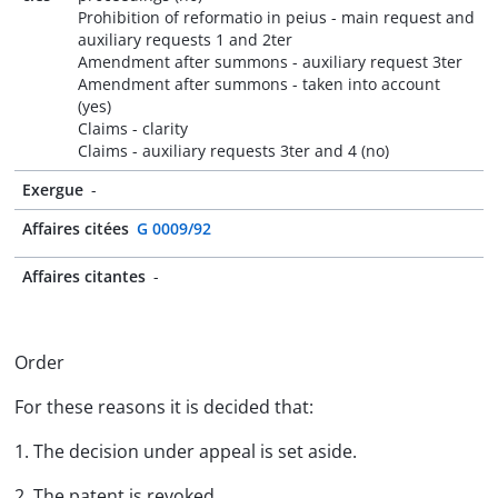
Prohibition of reformatio in peius - main request and
auxiliary requests 1 and 2ter
Amendment after summons - auxiliary request 3ter
Amendment after summons - taken into account
(yes)
Claims - clarity
Claims - auxiliary requests 3ter and 4 (no)
Exergue
-
Affaires citées
G 0009/92
Affaires citantes
-
Order
For these reasons it is decided that:
1. The decision under appeal is set aside.
2. The patent is revoked.