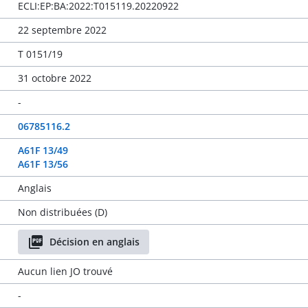
ECLI:EP:BA:2022:T015119.20220922
22 septembre 2022
T 0151/19
31 octobre 2022
-
06785116.2
A61F 13/49
A61F 13/56
Anglais
Non distribuées (D)
Décision en anglais
Aucun lien JO trouvé
-