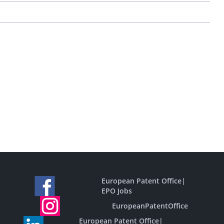
European Patent Office
|
EPO Jobs
EuropeanPatentOffice
European Patent Office
|