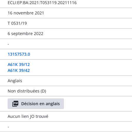
ECLI:EP:BA:2021:T053119.20211116
16 novembre 2021
T 0531/19
6 septembre 2022
-
13157573.0
A61K 39/12
A61K 39/42
Anglais
Non distribuées (D)
Décision en anglais
Aucun lien JO trouvé
-