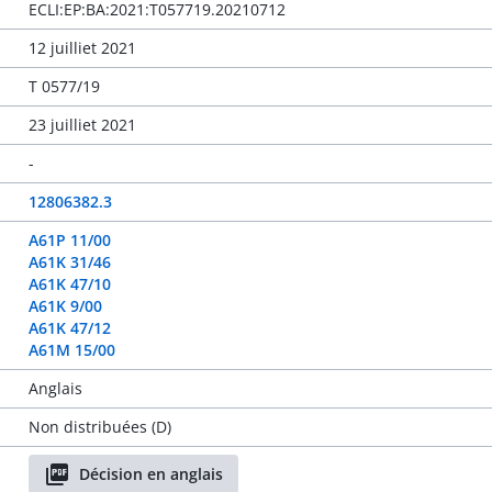
ECLI:EP:BA:2021:T057719.20210712
12 juilliet 2021
T 0577/19
23 juilliet 2021
-
12806382.3
A61P 11/00
A61K 31/46
A61K 47/10
A61K 9/00
A61K 47/12
A61M 15/00
Anglais
Non distribuées (D)
Décision en anglais