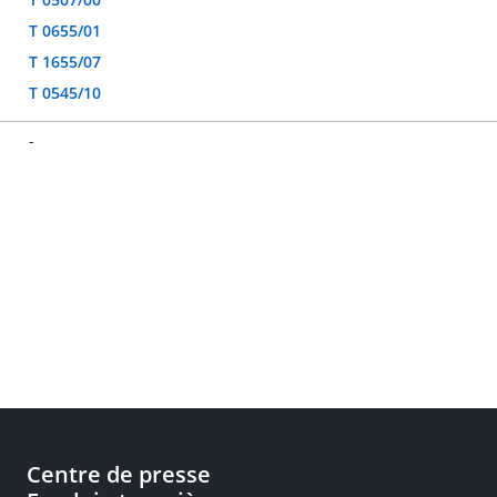
T 0655/01
T 1655/07
T 0545/10
-
Centre de presse