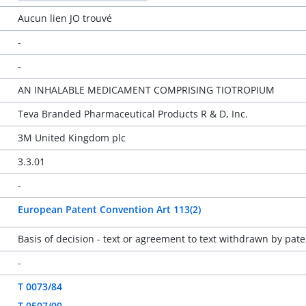
Aucun lien JO trouvé
-
-
AN INHALABLE MEDICAMENT COMPRISING TIOTROPIUM
Teva Branded Pharmaceutical Products R & D, Inc.
3M United Kingdom plc
3.3.01
-
European Patent Convention Art 113(2)
Basis of decision - text or agreement to text withdrawn by pate
-
T 0073/84
T 0507/00