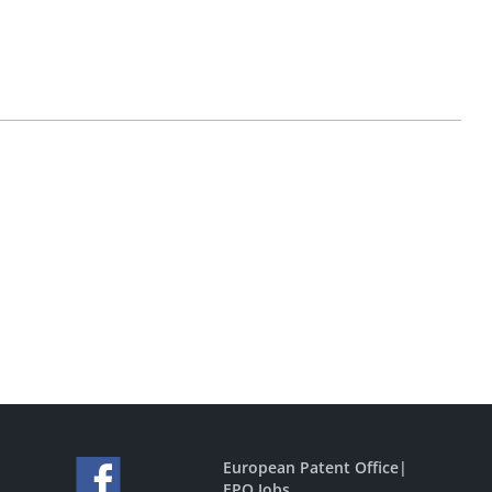
European Patent Office
|
EPO Jobs