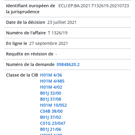
Identifiant européen de
ECLI:EP:BA:2021:T132619.20210723
la jurisprudence
Date de la décision
23 juilliet 2021
Numéro de l'affaire
T 1326/19
En ligne le
27 septembre 2021
Requête en révision de
-
Numéro de la demande
09848620.2
Classe de la CIB
H01M 4/36
H01M 4/485
H01M 4/02
B01J 32/00
B01J 37/08
H01M 10/052
C04B 38/00
B01J 37/02
C01G 23/047
B01J 21/06