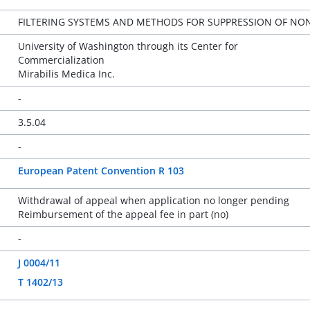
FILTERING SYSTEMS AND METHODS FOR SUPPRESSION OF NO
University of Washington through its Center for
Commercialization
Mirabilis Medica Inc.
-
3.5.04
-
European Patent Convention R 103
Withdrawal of appeal when application no longer pending
Reimbursement of the appeal fee in part (no)
-
J 0004/11
T 1402/13