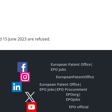
d 15 June 2023 are refused.
European Patent Office
|
EPO Jobs
EuropeanPatentOffice
European Patent Office
|
EPO Jobs
|
EPO Procurement
EPOorg
|
EPOjobs
EPO official