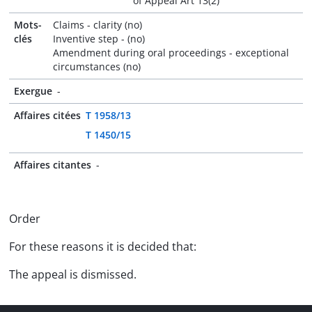
of Appeal Art 13(2)
Mots-
Claims - clarity (no)
clés
Inventive step - (no)
Amendment during oral proceedings - exceptional
circumstances (no)
Exergue
-
Affaires citées
T 1958/13
T 1450/15
Affaires citantes
-
Order
For these reasons it is decided that:
The appeal is dismissed.