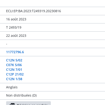
ECLI:EP:BA:2023:T249319.20230816
16 août 2023
T 2493/19
22 août 2023
-
11772796.6
C12N 5/02
C07K 5/06
C12N 7/01
C12P 21/02
C12N 1/38
Anglais
Non distribuées (D)