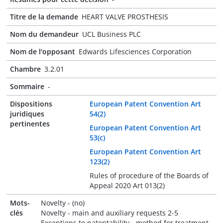
Titre de la demande
HEART VALVE PROSTHESIS
Nom du demandeur
UCL Business PLC
Nom de l'opposant
Edwards Lifesciences Corporation
Chambre
3.2.01
Sommaire
-
Dispositions
European Patent Convention Art
juridiques
54(2)
pertinentes
European Patent Convention Art
53(c)
European Patent Convention Art
123(2)
Rules of procedure of the Boards of
Appeal 2020 Art 013(2)
Mots-
Novelty - (no)
clés
Novelty - main and auxiliary requests 2-5
Exceptions to patentability - method for treatment