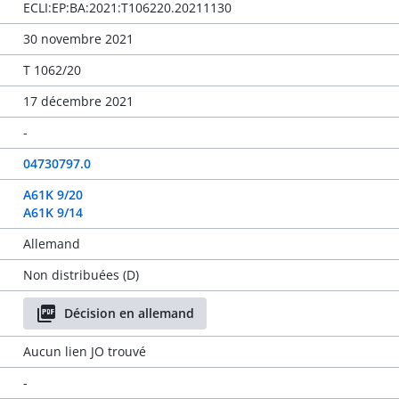
ECLI:EP:BA:2021:T106220.20211130
30 novembre 2021
T 1062/20
17 décembre 2021
-
04730797.0
A61K 9/20
A61K 9/14
Allemand
Non distribuées (D)
Décision en allemand
Aucun lien JO trouvé
-