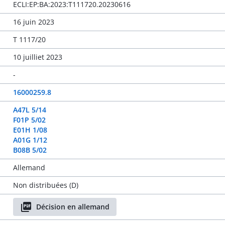
ECLI:EP:BA:2023:T111720.20230616
16 juin 2023
T 1117/20
10 juilliet 2023
-
16000259.8
A47L 5/14
F01P 5/02
E01H 1/08
A01G 1/12
B08B 5/02
Allemand
Non distribuées (D)
Décision en allemand