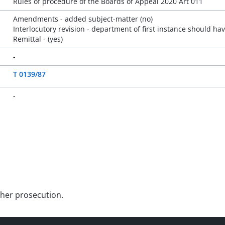
Rules of procedure of the Boards of Appeal 2020 Art 011
Amendments - added subject-matter (no)
Interlocutory revision - department of first instance should have
Remittal - (yes)
-
T 0139/87
-
rther prosecution.