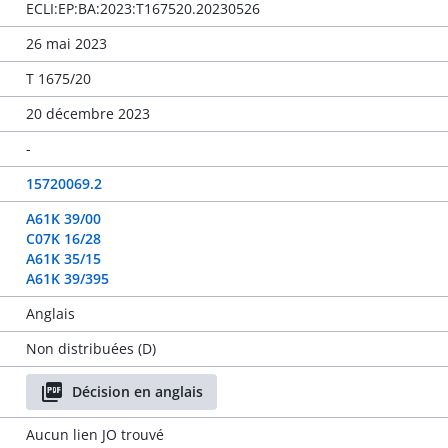
ECLI:EP:BA:2023:T167520.20230526
26 mai 2023
T 1675/20
20 décembre 2023
-
15720069.2
A61K 39/00
C07K 16/28
A61K 35/15
A61K 39/395
Anglais
Non distribuées (D)
Décision en anglais
Aucun lien JO trouvé