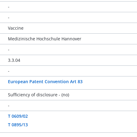
-
-
Vaccine
Medizinische Hochschule Hannover
-
3.3.04
-
European Patent Convention Art 83
Sufficiency of disclosure - (no)
-
T 0609/02
T 0895/13