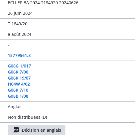
ECLI:EP:BA:2024:T184920.20240626
26 juin 2024
T 1849/20
8 août 2024
-
15779561.8
G08G 1/017
G06K 7/00
G06K 19/07
H04W 4/02
G06K 7/10
G08B 1/08
Anglais
Non distribuées (D)
Décision en anglais