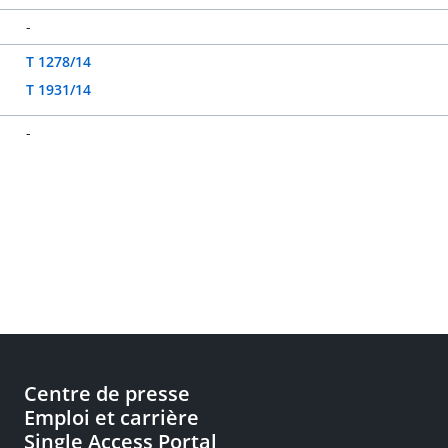
-
T 1278/14
T 1931/14
-
Centre de presse
Emploi et carrière
Single Access Portal