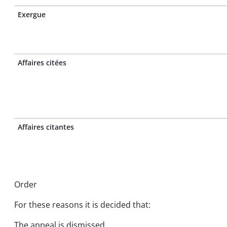
Exergue
Affaires citées
Affaires citantes
Order
For these reasons it is decided that:
The appeal is dismissed