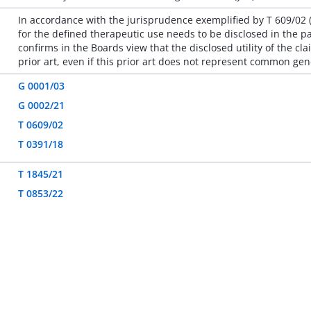
In accordance with the jurisprudence exemplified by T 609/02 (s
for the defined therapeutic use needs to be disclosed in the pa
confirms in the Boards view that the disclosed utility of the cl
prior art, even if this prior art does not represent common gen
G 0001/03
G 0002/21
T 0609/02
T 0391/18
T 1845/21
T 0853/22