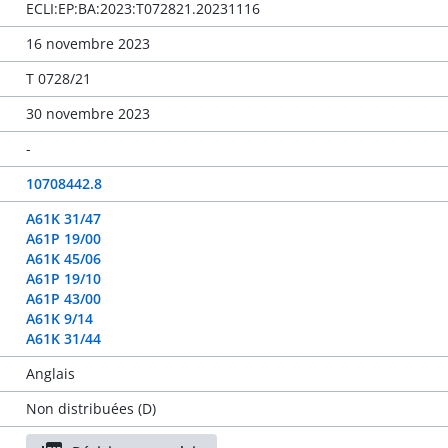
ECLI:EP:BA:2023:T072821.20231116
16 novembre 2023
T 0728/21
30 novembre 2023
-
10708442.8
A61K 31/47
A61P 19/00
A61K 45/06
A61P 19/10
A61P 43/00
A61K 9/14
A61K 31/44
Anglais
Non distribuées (D)