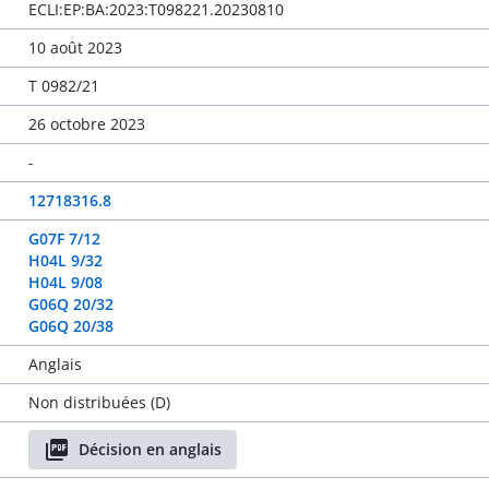
ECLI:EP:BA:2023:T098221.20230810
10 août 2023
T 0982/21
26 octobre 2023
-
12718316.8
G07F 7/12
H04L 9/32
H04L 9/08
G06Q 20/32
G06Q 20/38
Anglais
Non distribuées (D)
Décision en anglais