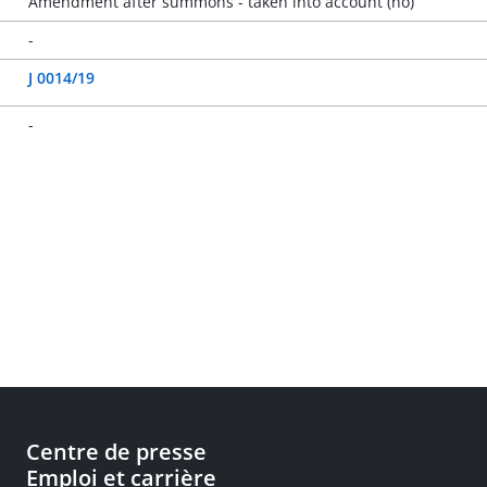
Amendment after summons - taken into account (no)
-
J 0014/19
-
Centre de presse
Emploi et carrière