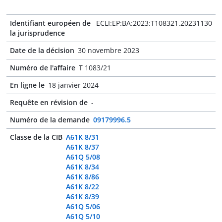
Identifiant européen de
ECLI:EP:BA:2023:T108321.20231130
la jurisprudence
Date de la décision
30 novembre 2023
Numéro de l'affaire
T 1083/21
En ligne le
18 janvier 2024
Requête en révision de
-
Numéro de la demande
09179996.5
Classe de la CIB
A61K 8/31
A61K 8/37
A61Q 5/08
A61K 8/34
A61K 8/86
A61K 8/22
A61K 8/39
A61Q 5/06
A61Q 5/10