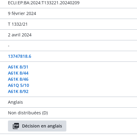
ECLI:EP:BA:2024:T133221.20240209
9 février 2024
T 1332/21
2 avril 2024
-
13747818.6
A61K 8/31
A61K 8/44
A61K 8/46
A61Q 5/10
A61K 8/92
Anglais
Non distribuées (D)
Décision en anglais