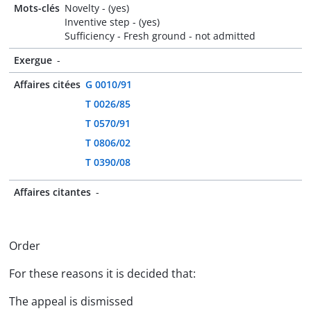
Mots-clés
Novelty - (yes)
Inventive step - (yes)
Sufficiency - Fresh ground - not admitted
Exergue
-
Affaires citées
G 0010/91
T 0026/85
T 0570/91
T 0806/02
T 0390/08
Affaires citantes
-
Order
For these reasons it is decided that:
The appeal is dismissed