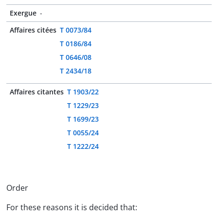
Exergue
-
Affaires citées
T 0073/84
T 0186/84
T 0646/08
T 2434/18
Affaires citantes
T 1903/22
T 1229/23
T 1699/23
T 0055/24
T 1222/24
Order
For these reasons it is decided that: