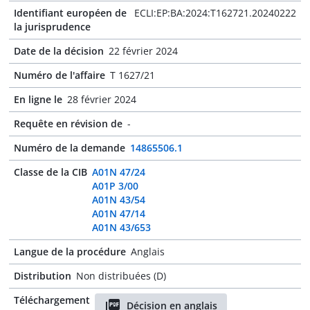
Identifiant européen de
ECLI:EP:BA:2024:T162721.20240222
la jurisprudence
Date de la décision
22 février 2024
Numéro de l'affaire
T 1627/21
En ligne le
28 février 2024
Requête en révision de
-
Numéro de la demande
14865506.1
Classe de la CIB
A01N 47/24
A01P 3/00
A01N 43/54
A01N 47/14
A01N 43/653
Langue de la procédure
Anglais
Distribution
Non distribuées (D)
Téléchargement
Décision en anglais