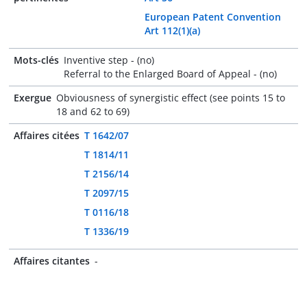
European Patent Convention
Art 112(1)(a)
Mots-clés
Inventive step - (no)
Referral to the Enlarged Board of Appeal - (no)
Exergue
Obviousness of synergistic effect (see points 15 to
18 and 62 to 69)
Affaires citées
T 1642/07
T 1814/11
T 2156/14
T 2097/15
T 0116/18
T 1336/19
Affaires citantes
-