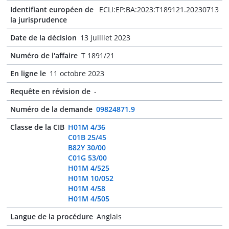
Identifiant européen de
ECLI:EP:BA:2023:T189121.20230713
la jurisprudence
Date de la décision
13 juilliet 2023
Numéro de l'affaire
T 1891/21
En ligne le
11 octobre 2023
Requête en révision de
-
Numéro de la demande
09824871.9
Classe de la CIB
H01M 4/36
C01B 25/45
B82Y 30/00
C01G 53/00
H01M 4/525
H01M 10/052
H01M 4/58
H01M 4/505
Langue de la procédure
Anglais