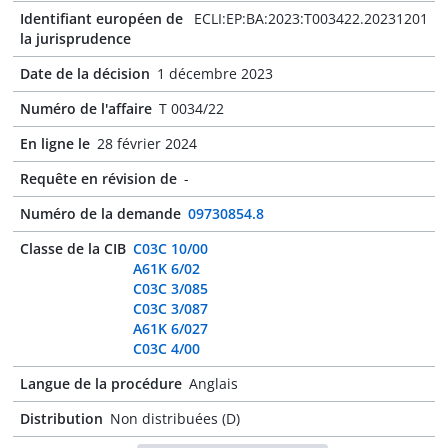
Identifiant européen de
ECLI:EP:BA:2023:T003422.20231201
la jurisprudence
Date de la décision
1 décembre 2023
Numéro de l'affaire
T 0034/22
En ligne le
28 février 2024
Requête en révision de
-
Numéro de la demande
09730854.8
Classe de la CIB
C03C 10/00
A61K 6/02
C03C 3/085
C03C 3/087
A61K 6/027
C03C 4/00
Langue de la procédure
Anglais
Distribution
Non distribuées (D)