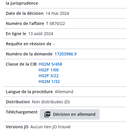
la jurisprudence
Date de la décision
14 mai 2024
Numéro de l'affaire
T 0870/22
En ligne le
13 août 2024
Requête en révision de
-
Numéro de la demande
17203986.9
Classe de la CIB
H02M 5/458
H02P 1/00
H02P 3/22
H02M 1/32
Langue de la procédure
Allemand
Distribution
Non distribuées (D)
Téléchargement
Décision en allemand
Versions JO
Aucun lien JO trouvé