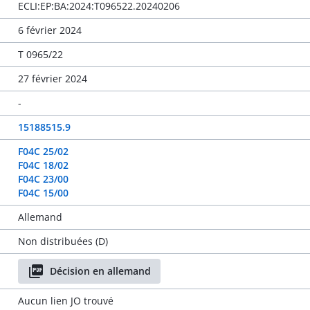
ECLI:EP:BA:2024:T096522.20240206
6 février 2024
T 0965/22
27 février 2024
-
15188515.9
F04C 25/02
F04C 18/02
F04C 23/00
F04C 15/00
Allemand
Non distribuées (D)
Décision en allemand
Aucun lien JO trouvé