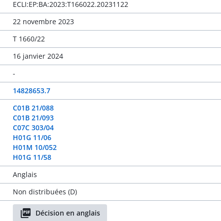
ECLI:EP:BA:2023:T166022.20231122
22 novembre 2023
T 1660/22
16 janvier 2024
-
14828653.7
C01B 21/088
C01B 21/093
C07C 303/04
H01G 11/06
H01M 10/052
H01G 11/58
Anglais
Non distribuées (D)
Décision en anglais