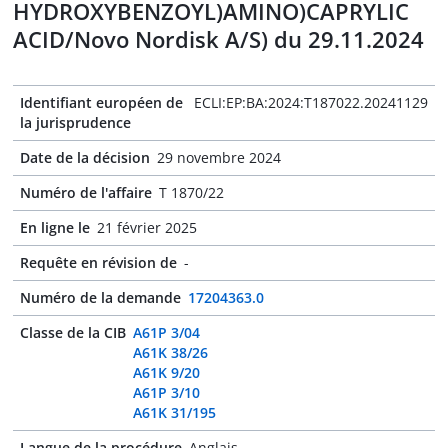
HYDROXYBENZOYL)AMINO)CAPRYLIC
ACID/Novo Nordisk A/S) du 29.11.2024
Identifiant européen de
ECLI:EP:BA:2024:T187022.20241129
la jurisprudence
Date de la décision
29 novembre 2024
Numéro de l'affaire
T 1870/22
En ligne le
21 février 2025
Requête en révision de
-
Numéro de la demande
17204363.0
Classe de la CIB
A61P 3/04
A61K 38/26
A61K 9/20
A61P 3/10
A61K 31/195
Langue de la procédure
Anglais