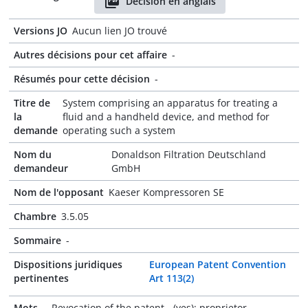
Décision en anglais
Versions JO
Aucun lien JO trouvé
Autres décisions pour cet affaire
-
Résumés pour cette décision
-
Titre de
System comprising an apparatus for treating a
la
fluid and a handheld device, and method for
demande
operating such a system
Nom du
Donaldson Filtration Deutschland
demandeur
GmbH
Nom de l'opposant
Kaeser Kompressoren SE
Chambre
3.5.05
Sommaire
-
Dispositions juridiques
European Patent Convention
pertinentes
Art 113(2)
Mots-
Revocation of the patent - (yes): proprietor