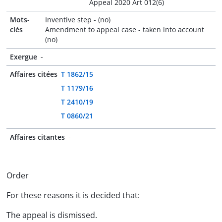
Appeal 2020 Art 012(6)
Mots-
Inventive step - (no)
clés
Amendment to appeal case - taken into account
(no)
Exergue
-
Affaires citées
T 1862/15
T 1179/16
T 2410/19
T 0860/21
Affaires citantes
-
Order
For these reasons it is decided that:
The appeal is dismissed.