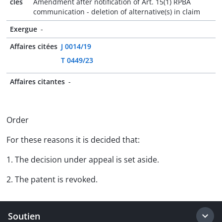
clés
Amendment after notification of Art. 15(1) RPBA
communication - deletion of alternative(s) in claim
Exergue
-
Affaires citées
J 0014/19
T 0449/23
Affaires citantes
-
Order
For these reasons it is decided that:
1. The decision under appeal is set aside.
2. The patent is revoked.
Soutien