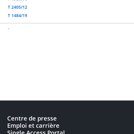
T 2405/12
T 1484/19
-
Centre de presse
Emploi et carrière
Single Access Portal