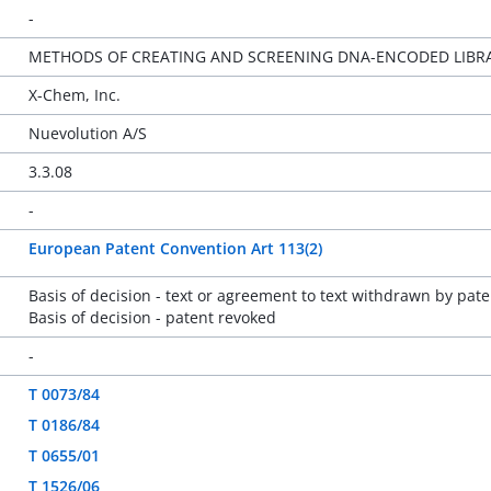
-
METHODS OF CREATING AND SCREENING DNA-ENCODED LIBRA
X-Chem, Inc.
Nuevolution A/S
3.3.08
-
European Patent Convention Art 113(2)
Basis of decision - text or agreement to text withdrawn by pate
Basis of decision - patent revoked
-
T 0073/84
T 0186/84
T 0655/01
T 1526/06