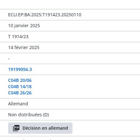
ECLI:EP:BA:2025:T191423.20250110
10 janvier 2025
T 1914/23
14 février 2025
-
19199056.3
C04B 20/06
C04B 14/18
C04B 26/26
Allemand
Non distribuées (D)
Décision en allemand