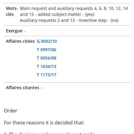
Mots-
Main request and auxiliary requests 4, 6, 8, 10, 12, 14
clés
and 15 - added subject-matter - (yes)
Auxiliary requests 2 and 13 - Inventive step - (no)
Exergue
-
Affaires citées
G 0002/10
T 0997/06
T 0056/08
T 1634/13
T 1173/17
Affaires citantes
-
Order
For these reasons it is decided that: