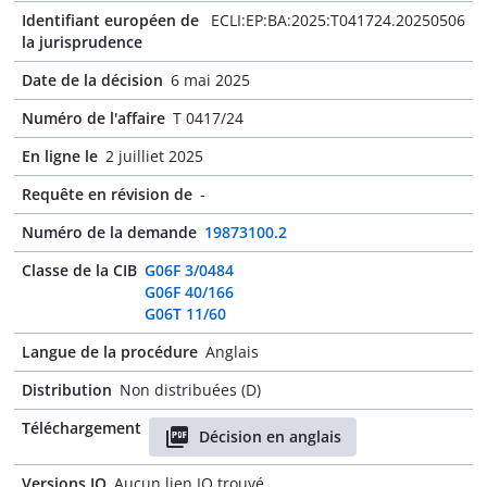
Identifiant européen de
ECLI:EP:BA:2025:T041724.20250506
la jurisprudence
Date de la décision
6 mai 2025
Numéro de l'affaire
T 0417/24
En ligne le
2 juilliet 2025
Requête en révision de
-
Numéro de la demande
19873100.2
Classe de la CIB
G06F 3/0484
G06F 40/166
G06T 11/60
Langue de la procédure
Anglais
Distribution
Non distribuées (D)
Téléchargement
Décision en anglais
Versions JO
Aucun lien JO trouvé