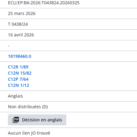
ECLI:EP:BA:2026:T043824.20260325
25 mars 2026
T 0438/24
16 avril 2026
-
18198460.0
C12R 1/89
C12N 15/82
C12P 7/64
C12N 1/12
Anglais
Non distribuées (D)
Décision en anglais
Aucun lien JO trouvé