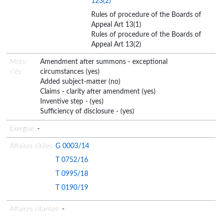
123(2)
Rules of procedure of the Boards of
Appeal Art 13(1)
Rules of procedure of the Boards of
Appeal Art 13(2)
Mots-
Amendment after summons - exceptional
clés
circumstances (yes)
Added subject-matter (no)
Claims - clarity after amendment (yes)
Inventive step - (yes)
Sufficiency of disclosure - (yes)
Exergue
-
Affaires citées
G 0003/14
T 0752/16
T 0995/18
T 0190/19
Affaires citantes
-