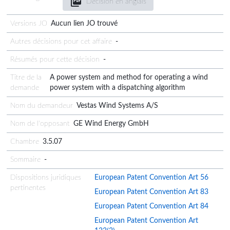
Décision en anglais
Versions JO
Aucun lien JO trouvé
Autres décisions pour cet affaire
-
Résumés pour cette décision
-
Titre de la
A power system and method for operating a wind
demande
power system with a dispatching algorithm
Nom du demandeur
Vestas Wind Systems A/S
Nom de l'opposant
GE Wind Energy GmbH
Chambre
3.5.07
Sommaire
-
Dispositions juridiques
European Patent Convention Art 56
pertinentes
European Patent Convention Art 83
European Patent Convention Art 84
European Patent Convention Art