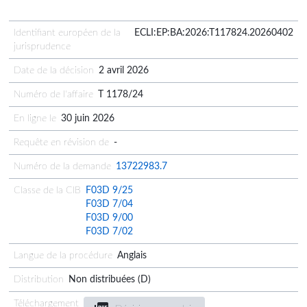
Identifiant européen de la
ECLI:EP:BA:2026:T117824.20260402
jurisprudence
Date de la décision
2 avril 2026
Numéro de l'affaire
T 1178/24
En ligne le
30 juin 2026
Requête en révision de
-
Numéro de la demande
13722983.7
Classe de la CIB
F03D 9/25
F03D 7/04
F03D 9/00
F03D 7/02
Langue de la procédure
Anglais
Distribution
Non distribuées (D)
Téléchargement