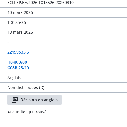
ECLI:EP:BA:2026:T018526.20260310
10 mars 2026
T 0185/26
13 mars 2026
-
22199533.5
H04K 3/00
G08B 25/10
Anglais
Non distribuées (D)
Décision en anglais
Aucun lien JO trouvé
-