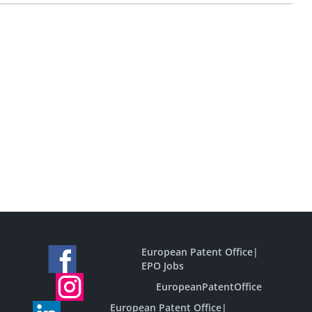
European Patent Office
|
EPO Jobs
EuropeanPatentOffice
European Patent Office
|