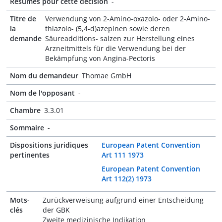
Résumés pour cette décision
-
Titre de
Verwendung von 2-Amino-oxazolo- oder 2-Amino-
la
thiazolo- (5,4-d)azepinen sowie deren
demande
Säureadditions- salzen zur Herstellung eines
Arzneitmittels für die Verwendung bei der
Bekämpfung von Angina-Pectoris
Nom du demandeur
Thomae GmbH
Nom de l'opposant
-
Chambre
3.3.01
Sommaire
-
Dispositions juridiques
European Patent Convention
pertinentes
Art 111 1973
European Patent Convention
Art 112(2) 1973
Mots-
Zurückverweisung aufgrund einer Entscheidung
clés
der GBK
Zweite medizinische Indikation