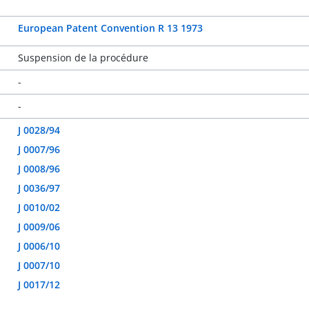
European Patent Convention R 13 1973
Suspension de la procédure
-
-
J 0028/94
J 0007/96
J 0008/96
J 0036/97
J 0010/02
J 0009/06
J 0006/10
J 0007/10
J 0017/12