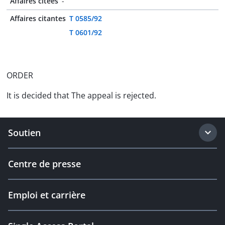
Affaires citées
-
Affaires citantes
T 0585/92
T 0601/92
ORDER
It is decided that The appeal is rejected.
Soutien
Centre de presse
Emploi et carrière